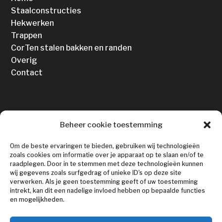
Staalconstructies
Hekwerken
Trappen
CorTen stalen bakken en randen
Overig
Contact
CONTACT
Beheer cookie toestemming
Om de beste ervaringen te bieden, gebruiken wij technologieën

Kon. Wilhelminaweg 493
zoals cookies om informatie over je apparaat op te slaan en/of te
raadplegen. Door in te stemmen met deze technologieën kunnen
3737 BG GROENEKAN
wij gegevens zoals surfgedrag of unieke ID's op deze site
verwerken. Als je geen toestemming geeft of uw toestemming
intrekt, kan dit een nadelige invloed hebben op bepaalde functies

0346-211468
en mogelijkheden.