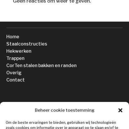
Geen reacties om weer te geven.
SNEL NAAR
Home
Staalconstructies
Hekwerken
Trappen
CorTen stalen bakken en randen
Overig
Contact
CONTACT
Beheer cookie toestemming
Om de beste ervaringen te bieden, gebruiken wij technologieën

Kon. Wilhelminaweg 493
zoals cookies om informatie over je apparaat op te slaan en/of te